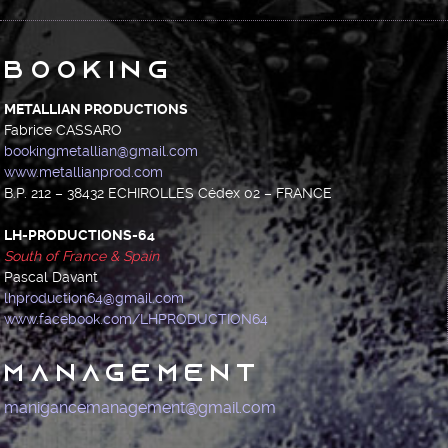
Booking
METALLIAN PRODUCTIONS
Fabrice CASSARO
bookingmetallian@gmail.com
www.metallianprod.com
B.P. 212 – 38432 ECHIROLLES Cédex 02 – FRANCE
LH-PRODUCTIONS-64
South of France & Spain
Pascal Davant
lhproduction64@gmail.com
www.facebook.com/LHPRODUCTION64
Management
manigancemanagement@gmail.com