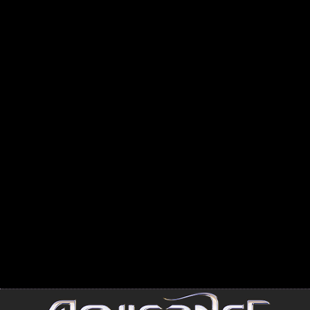
Volte Face
Récidive
L'ombre et la lu
Mémoires... live
D'un autre sang
Signe de Vie 2
Ange ou Démo
Signe de vie